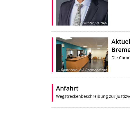
Bildrechte
:
JVA BRV
Aktuel
Breme
Die Coro
Bildrechte
:
JVA Bremervörde
Anfahrt
Wegstreckenbeschreibung zur Justizvo