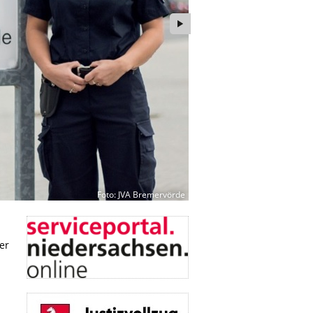
Foto: JVA Bremervörde
er