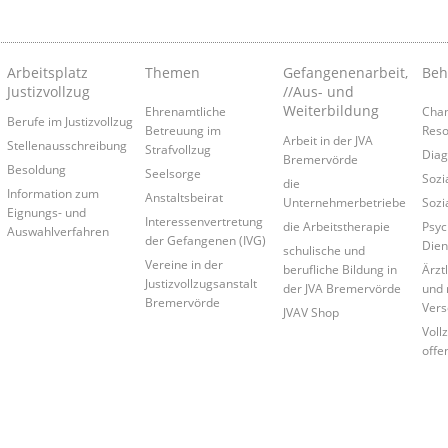
Arbeitsplatz
Themen
Gefangenenarbeit,
Beh
Justizvollzug
//Aus- und
Weiterbildung
Ehrenamtliche
Cha
Berufe im Justizvollzug
Betreuung im
Reso
Arbeit in der JVA
Stellenausschreibung
Strafvollzug
Diag
Bremervörde
Besoldung
Seelsorge
Sozi
die
Information zum
Anstaltsbeirat
Unternehmerbetriebe
Sozi
Eignungs- und
Interessenvertretung
die Arbeitstherapie
Psyc
Auswahlverfahren
der Gefangenen (IVG)
Dien
schulische und
Vereine in der
berufliche Bildung in
Ärzt
Justizvollzugsanstalt
der JVA Bremervörde
und 
Bremervörde
Vers
JVAV Shop
Voll
offe