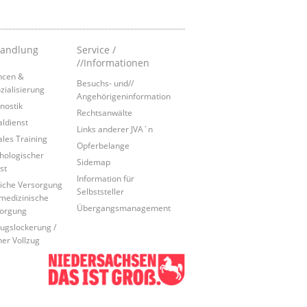
andlung
Service /
//Informationen
ncen &
Besuchs- und//
zialisierung
Angehörigeninformation
nostik
Rechtsanwälte
aldienst
Links anderer JVA´n
ales Training
Opferbelange
hologischer
Sidemap
st
Information für
liche Versorgung
Selbststeller
medizinische
Übergangsmanagement
orgung
zugslockerung /
ner Vollzug