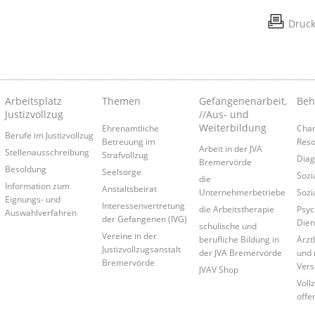
Druc
Arbeitsplatz
Themen
Gefangenenarbeit,
Beh
Justizvollzug
//Aus- und
Weiterbildung
Ehrenamtliche
Cha
Berufe im Justizvollzug
Betreuung im
Reso
Arbeit in der JVA
Stellenausschreibung
Strafvollzug
Diag
Bremervörde
Besoldung
Seelsorge
Sozi
die
Information zum
Anstaltsbeirat
Unternehmerbetriebe
Sozi
Eignungs- und
Interessenvertretung
die Arbeitstherapie
Psyc
Auswahlverfahren
der Gefangenen (IVG)
Dien
schulische und
Vereine in der
berufliche Bildung in
Ärzt
Justizvollzugsanstalt
der JVA Bremervörde
und 
Bremervörde
Vers
JVAV Shop
Voll
offe