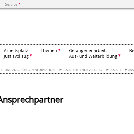
Service
Suchen
Arbeitsplatz
Themen
Gefangenenarbeit,
B
Justizvollzug
Aus- und Weiterbildung
HS- UND ANGEHÖRIGENINFORMATION
BESUCH OFFENER VOLLZUG
BESUCH
ANS
Ansprechpartner