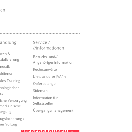
ken
andlung
Service /
//Informationen
ncen &
Besuchs- und//
zialisierung
Angehörigeninformation
nostik
Rechtsanwälte
aldienst
Links anderer JVA´n
ales Training
Opferbelange
hologischer
Sidemap
st
Information für
liche Versorgung
Selbststeller
medizinische
Übergangsmanagement
orgung
zugslockerung /
ner Vollzug