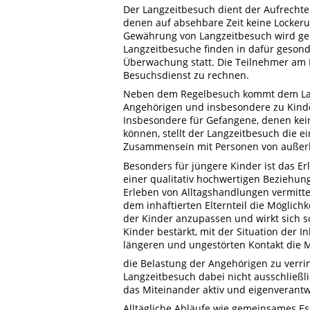
Der Langzeitbesuch dient der Aufrechte
denen auf absehbare Zeit keine Locker
Gewährung von Langzeitbesuch wird gem
Langzeitbesuche finden in dafür geson
Überwachung statt. Die Teilnehmer am 
Besuchsdienst zu rechnen.
Neben dem Regelbesuch kommt dem Lan
Angehörigen und insbesondere zu Kinde
Insbesondere für Gefangene, denen kei
können, stellt der Langzeitbesuch die 
Zusammensein mit Personen von außerh
Besonders für jüngere Kinder ist das Er
einer qualitativ hochwertigen Beziehu
Erleben von Alltagshandlungen vermitte
dem inhaftierten Elternteil die Möglich
der Kinder anzupassen und wirkt sich s
Kinder bestärkt, mit der Situation der
längeren und ungestörten Kontakt die M
die Belastung der Angehörigen zu verrin
Langzeitbesuch dabei nicht ausschließli
das Miteinander aktiv und eigenverantwo
Alltägliche Abläufe wie gemeinsames Es