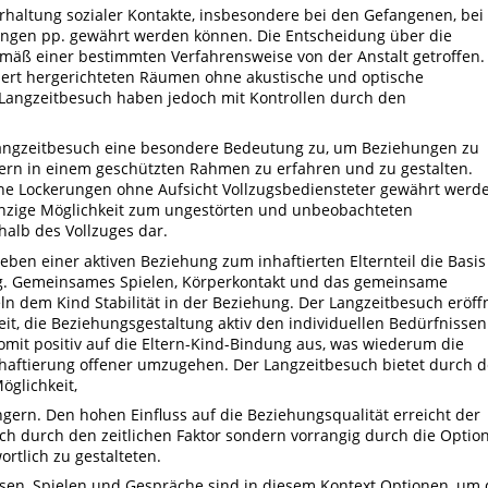
rhaltung sozialer Kontakte, insbesondere bei den Gefangenen, bei
ungen pp. gewährt werden können. Die Entscheidung über die
äß einer bestimmten Verfahrensweise von der Anstalt getroffen.
dert hergerichteten Räumen ohne akustische und optische
Langzeitbesuch haben jedoch mit Kontrollen durch den
gzeitbesuch eine besondere Bedeutung zu, um Beziehungen zu
rn in einem geschützten Rahmen zu erfahren und zu gestalten.
ne Lockerungen ohne Aufsicht Vollzugsbediensteter gewährt werd
einzige Möglichkeit zum ungestörten und unbeobachteten
alb des Vollzuges dar.
leben einer aktiven Beziehung zum inhaftierten Elternteil die Basis
ng. Gemeinsames Spielen, Körperkontakt und das gemeinsame
ln dem Kind Stabilität in der Beziehung. Der Langzeitbesuch eröff
keit, die Beziehungsgestaltung aktiv den individuellen Bedürfnissen
omit positiv auf die Eltern-Kind-Bindung aus, was wiederum die
 Inhaftierung offener umzugehen. Der Langzeitbesuch bietet durch 
öglichkeit,
gern. Den hohen Einfluss auf die Beziehungsqualität erreicht der
ch durch den zeitlichen Faktor sondern vorrangig durch die Option
rtlich zu gestalteten.
sen, Spielen und Gespräche sind in diesem Kontext Optionen, um 